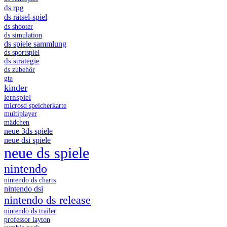
ds rpg
ds rätsel-spiel
ds shooter
ds simulation
ds spiele sammlung
ds sportspiel
ds strategie
ds zubehör
gta
kinder
lernspiel
microsd speicherkarte
multiplayer
mädchen
neue 3ds spiele
neue dsi spiele
neue ds spiele
nintendo
nintendo ds charts
nintendo dsi
nintendo ds release
nintendo ds trailer
professor layton