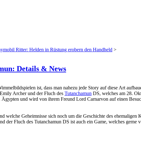
aymobil Ritter: Helden in Rüstung erobern den Handheld
>
mun: Details & News
mmelbildspielen ist, dass man nahezu jede Story auf diese Art aufbaue
ei Emily Archer und der Fluch des
Tutanchamun
DS, welches am 28. Okto
 Ägypten und wird von ihrem Freund Lord Carnarvon auf einen Besuch ein
 und welche Geheimnisse sich noch um die Geschichte des ehemaligen K
 der Fluch des Tutanchamun DS ist auch ein Game, welches gerne von 